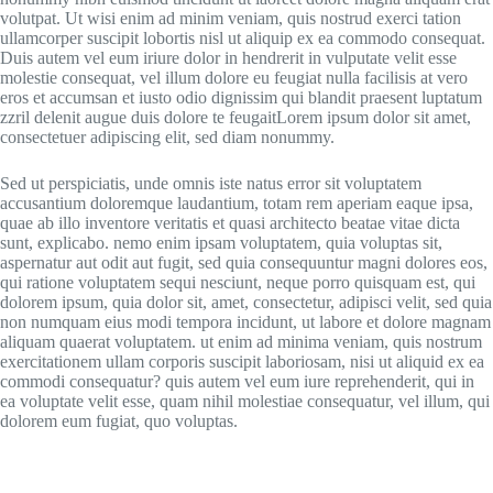
volutpat. Ut wisi enim ad minim veniam, quis nostrud exerci tation
ullamcorper suscipit lobortis nisl ut aliquip ex ea commodo consequat.
Duis autem vel eum iriure dolor in hendrerit in vulputate velit esse
molestie consequat, vel illum dolore eu feugiat nulla facilisis at vero
eros et accumsan et iusto odio dignissim qui blandit praesent luptatum
zzril delenit augue duis dolore te feugaitLorem ipsum dolor sit amet,
consectetuer adipiscing elit, sed diam nonummy.
Sed ut perspiciatis, unde omnis iste natus error sit voluptatem
accusantium doloremque laudantium, totam rem aperiam eaque ipsa,
quae ab illo inventore veritatis et quasi architecto beatae vitae dicta
sunt, explicabo. nemo enim ipsam voluptatem, quia voluptas sit,
aspernatur aut odit aut fugit, sed quia consequuntur magni dolores eos,
qui ratione voluptatem sequi nesciunt, neque porro quisquam est, qui
dolorem ipsum, quia dolor sit, amet, consectetur, adipisci velit, sed quia
non numquam eius modi tempora incidunt, ut labore et dolore magnam
aliquam quaerat voluptatem. ut enim ad minima veniam, quis nostrum
exercitationem ullam corporis suscipit laboriosam, nisi ut aliquid ex ea
commodi consequatur? quis autem vel eum iure reprehenderit, qui in
ea voluptate velit esse, quam nihil molestiae consequatur, vel illum, qui
dolorem eum fugiat, quo voluptas.