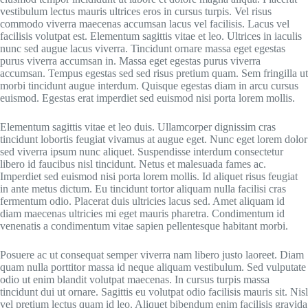
vestibulum lectus mauris ultrices eros in cursus turpis. Vel risus
commodo viverra maecenas accumsan lacus vel facilisis. Lacus vel
facilisis volutpat est. Elementum sagittis vitae et leo. Ultrices in iaculis
nunc sed augue lacus viverra. Tincidunt ornare massa eget egestas
purus viverra accumsan in. Massa eget egestas purus viverra
accumsan. Tempus egestas sed sed risus pretium quam. Sem fringilla ut
morbi tincidunt augue interdum. Quisque egestas diam in arcu cursus
euismod. Egestas erat imperdiet sed euismod nisi porta lorem mollis.
Elementum sagittis vitae et leo duis. Ullamcorper dignissim cras
tincidunt lobortis feugiat vivamus at augue eget. Nunc eget lorem dolor
sed viverra ipsum nunc aliquet. Suspendisse interdum consectetur
libero id faucibus nisl tincidunt. Netus et malesuada fames ac.
Imperdiet sed euismod nisi porta lorem mollis. Id aliquet risus feugiat
in ante metus dictum. Eu tincidunt tortor aliquam nulla facilisi cras
fermentum odio. Placerat duis ultricies lacus sed. Amet aliquam id
diam maecenas ultricies mi eget mauris pharetra. Condimentum id
venenatis a condimentum vitae sapien pellentesque habitant morbi.
Posuere ac ut consequat semper viverra nam libero justo laoreet. Diam
quam nulla porttitor massa id neque aliquam vestibulum. Sed vulputate
odio ut enim blandit volutpat maecenas. In cursus turpis massa
tincidunt dui ut ornare. Sagittis eu volutpat odio facilisis mauris sit. Nisl
vel pretium lectus quam id leo. Aliquet bibendum enim facilisis gravida