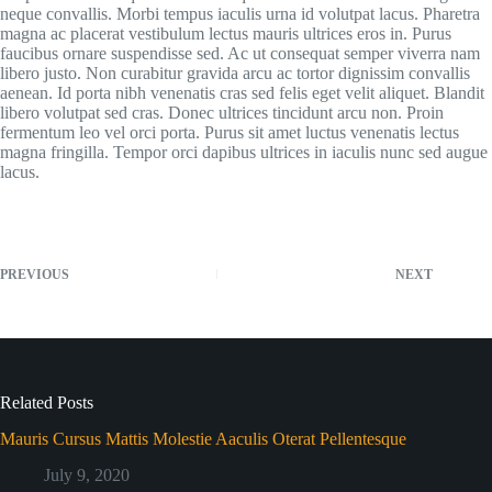
neque convallis. Morbi tempus iaculis urna id volutpat lacus. Pharetra
magna ac placerat vestibulum lectus mauris ultrices eros in. Purus
faucibus ornare suspendisse sed. Ac ut consequat semper viverra nam
libero justo. Non curabitur gravida arcu ac tortor dignissim convallis
aenean. Id porta nibh venenatis cras sed felis eget velit aliquet. Blandit
libero volutpat sed cras. Donec ultrices tincidunt arcu non. Proin
fermentum leo vel orci porta. Purus sit amet luctus venenatis lectus
magna fringilla. Tempor orci dapibus ultrices in iaculis nunc sed augue
lacus.
PREVIOUS
NEXT
Related Posts
Mauris Cursus Mattis Molestie Aaculis Oterat Pellentesque
July 9, 2020