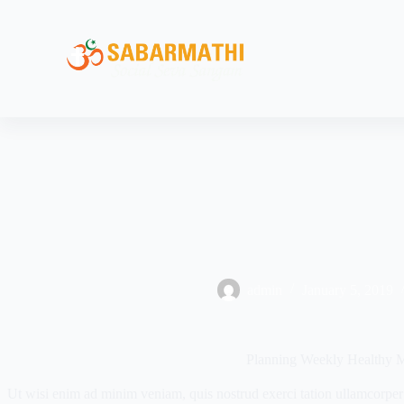
admin
January 5, 2019
Planning Weekly Healthy 
Ut wisi enim ad minim veniam, quis nostrud exerci tation ullamcorper 