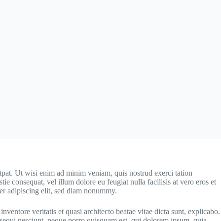
pat. Ut wisi enim ad minim veniam, quis nostrud exerci tation
e consequat, vel illum dolore eu feugiat nulla facilisis at vero eros et
uer adipiscing elit, sed diam nonummy.
ventore veritatis et quasi architecto beatae vitae dicta sunt, explicabo.
 sequi nesciunt, neque porro quisquam est, qui dolorem ipsum, quia