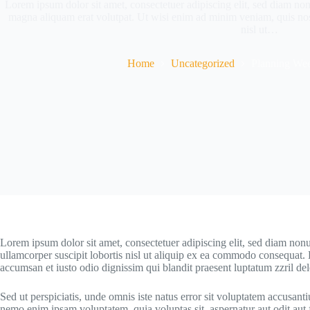
Lorem ipsum dolor sit amet, consectetuer adipiscing elit, sed diam n
magna aliquam erat volutpat. Ut wisi enim ad minim veniam, quis nostr
nisl ut…
Home
Uncategorized
Planning Wee
Lorem ipsum dolor sit amet, consectetuer adipiscing elit, sed diam non
ullamcorper suscipit lobortis nisl ut aliquip ex ea commodo consequat. Du
accumsan et iusto odio dignissim qui blandit praesent luptatum zzril de
Sed ut perspiciatis, unde omnis iste natus error sit voluptatem accusant
nemo enim ipsam voluptatem, quia voluptas sit, aspernatur aut odit aut