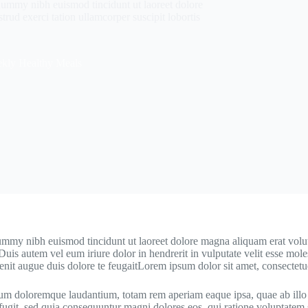
onummy nibh euismod tincidunt ut laoreet dolore
ud exerci tation ullamcorper suscipit lobortis
kly Healthy Meals
ummy nibh euismod tincidunt ut laoreet dolore magna aliquam erat volut
is autem vel eum iriure dolor in hendrerit in vulputate velit esse molesti
lenit augue duis dolore te feugaitLorem ipsum dolor sit amet, consectet
ium doloremque laudantium, totam rem aperiam eaque ipsa, quae ab illo in
 fugit, sed quia consequuntur magni dolores eos, qui ratione voluptatem